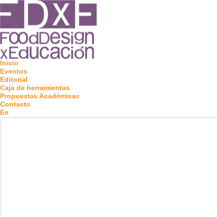
Inicio
Eventos
Editorial
Caja de herramientas
Propuestas Académicas
Contacto
En